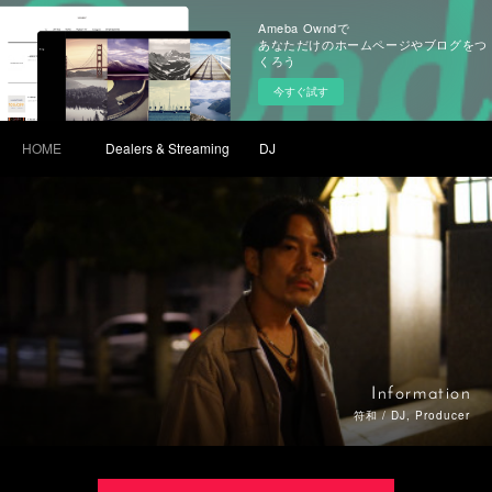
Ameba Owndで
あなただけのホームページやブログをつ
くろう
今すぐ試す
HOME
Dealers & Streaming
DJ
Information
符和 / DJ, Producer