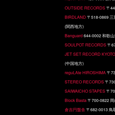
OUTSIDE RECORDS
〒44
BIRDLAND
〒518-0869
(関西地方)
Banguard
644-0002 和歌
SOULPOT RECORDS
〒6
JET SET RECORD KYOT
(中国地方)
reguLAte HIROSHIMA
〒73
STEREO RECORDS
〒73
SAIWAICHO STAPES
〒70
Block Basta
〒700-0822
倉吉円盤舎
〒682-0013 鳥