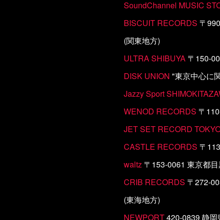
SoundChannel MUSIC ST
BISCUIT RECORDS
〒990
(関東地方)
ULTRA SHIBUYA
〒150-0
DISK UNION
"東京中心に
Jazzy Sport SHIMOKITAZ
WENOD RECORDS
〒110
JET SET RECORD TOKY
CASTLE RECORDS
〒113
waltz
〒153-0061 東京都
CRIB RECORDS
〒272-
(東海地方)
NEWPORT
420-0839 